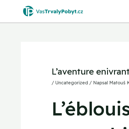
Přeskočit
na
obsah
Post
navigation
L’aventure enivra
/
Uncategorized
/ Napsal
Matouš 
L’ébloui