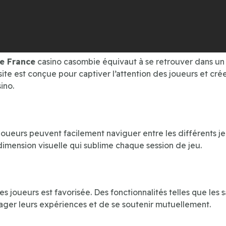
e France
casino casombie
équivaut à se retrouver dans un 
site est conçue pour captiver l’attention des joueurs et cr
ino.
es joueurs peuvent facilement naviguer entre les différents j
 dimension visuelle qui sublime chaque session de jeu.
es joueurs est favorisée. Des fonctionnalités telles que les 
tager leurs expériences et de se soutenir mutuellement.