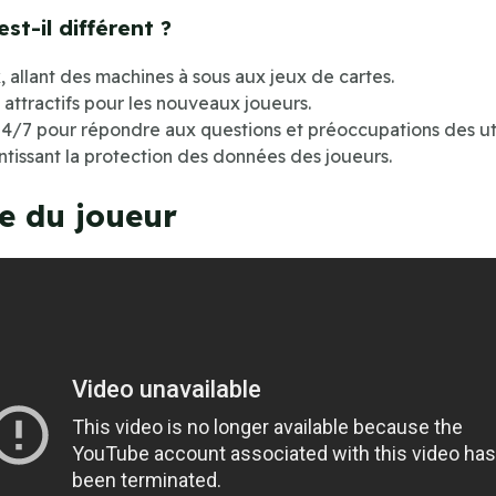
t-il différent ?
 allant des machines à sous aux jeux de cartes.
attractifs pour les nouveaux joueurs.
24/7 pour répondre aux questions et préoccupations des uti
ntissant la protection des données des joueurs.
e du joueur