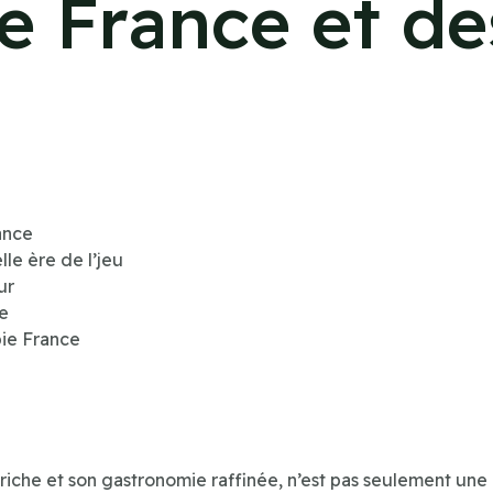
 France et de
ance
le ère de l’jeu
ur
e
ie France
riche et son gastronomie raffinée, n’est pas seulement une d