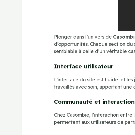
Plonger dans l’univers de
Casombi
d’opportunités. Chaque section du 
semblable à celle d’un véritable cas
Interface utilisateur
L’interface du site est fluide, et l
travaillés avec soin, apportant une
Communauté et interaction
Chez Casombie, l’interaction entre l
permettent aux utilisateurs de par