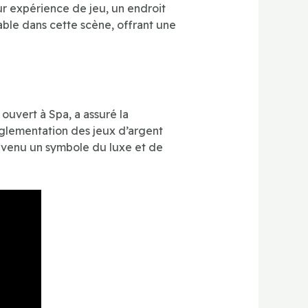
r expérience de jeu, un endroit
le dans cette scène, offrant une
ouvert à Spa, a assuré la
réglementation des jeux d’argent
devenu un symbole du luxe et de