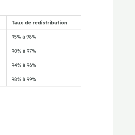
Taux de redistribution
95% à 98%
90% à 97%
94% à 96%
98% à 99%