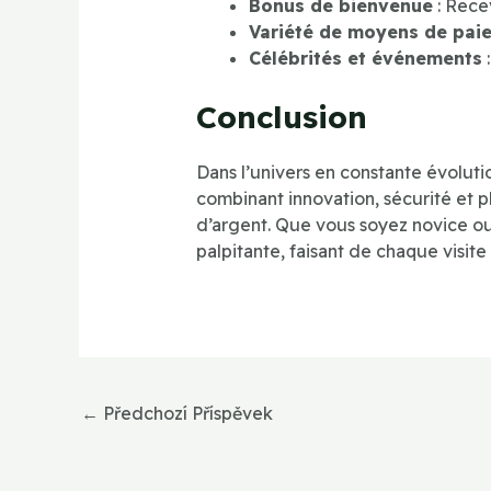
Bonus de bienvenue
: Rece
Variété de moyens de pai
Célébrités et événements
:
Conclusion
Dans l’univers en constante évoluti
combinant innovation, sécurité et pl
d’argent. Que vous soyez novice ou
palpitante, faisant de chaque visi
←
Předchozí Příspěvek