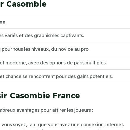
ur Casombie
ion
s variés et des graphismes captivants.
 pour tous les niveaux, du novice au pro.
et moderne, avec des options de paris multiples.
et chance se rencontrent pour des gains potentiels.
sir Casombie France
reux avantages pour attirer les joueurs :
 vous soyez, tant que vous avez une connexion Internet.