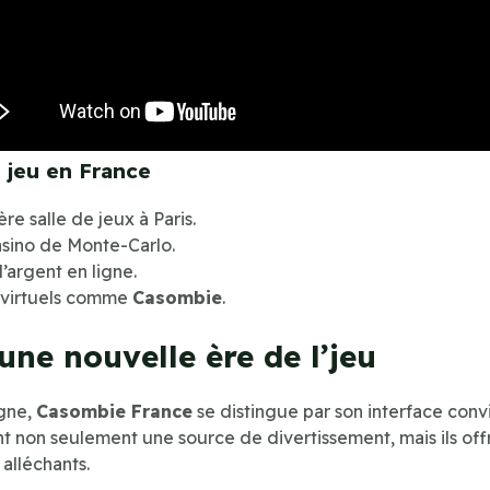
 jeu en France
re salle de jeux à Paris.
asino de Monte-Carlo.
’argent en ligne.
s virtuels comme
Casombie
.
une nouvelle ère de l’jeu
igne,
Casombie France
se distingue par son interface con
sont non seulement une source de divertissement, mais ils of
alléchants.