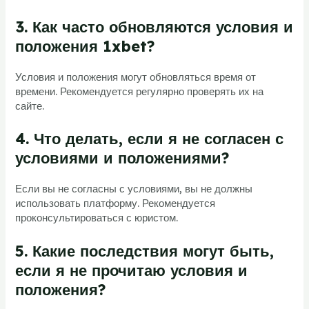
3. Как часто обновляются условия и
положения 1xbet?
Условия и положения могут обновляться время от
времени. Рекомендуется регулярно проверять их на
сайте.
4. Что делать, если я не согласен с
условиями и положениями?
Если вы не согласны с условиями, вы не должны
использовать платформу. Рекомендуется
проконсультироваться с юристом.
5. Какие последствия могут быть,
если я не прочитаю условия и
положения?