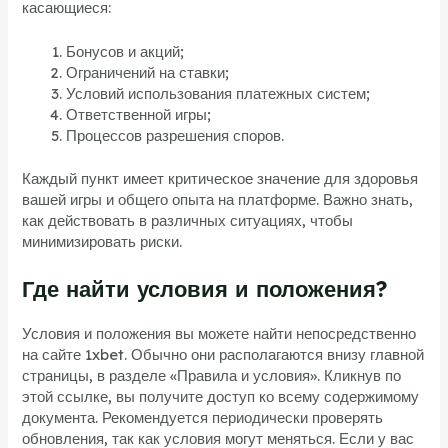
касающиеся:
Бонусов и акций;
Ограничений на ставки;
Условий использования платежных систем;
Ответственной игры;
Процессов разрешения споров.
Каждый пункт имеет критическое значение для здоровья
вашей игры и общего опыта на платформе. Важно знать,
как действовать в различных ситуациях, чтобы
минимизировать риски.
Где найти условия и положения?
Условия и положения вы можете найти непосредственно
на сайте 1xbet. Обычно они располагаются внизу главной
страницы, в разделе «Правила и условия». Кликнув по
этой ссылке, вы получите доступ ко всему содержимому
документа. Рекомендуется периодически проверять
обновления, так как условия могут меняться. Если у вас