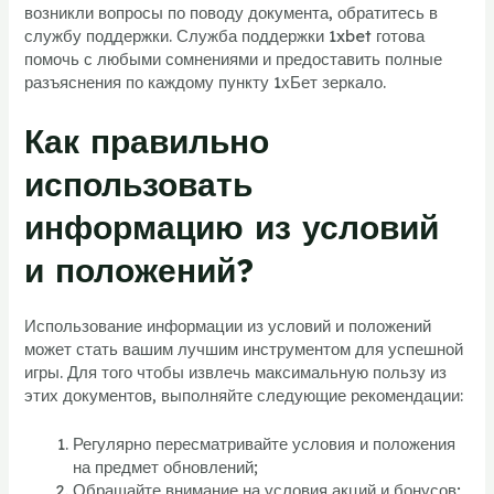
возникли вопросы по поводу документа, обратитесь в
службу поддержки. Служба поддержки 1xbet готова
помочь с любыми сомнениями и предоставить полные
разъяснения по каждому пункту
1хБет зеркало
.
Как правильно
использовать
информацию из условий
и положений?
Использование информации из условий и положений
может стать вашим лучшим инструментом для успешной
игры. Для того чтобы извлечь максимальную пользу из
этих документов, выполняйте следующие рекомендации:
Регулярно пересматривайте условия и положения
на предмет обновлений;
Обращайте внимание на условия акций и бонусов;