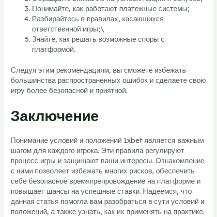
Понимайте, как работают платежные системы;
Разбирайтесь в правилах, касающихся
ответственной игры;\
Знайте, как решать возможные споры с
платформой.
Следуя этим рекомендациям, вы сможете избежать
большинства распространенных ошибок и сделаете свою
игру более безопасной и приятной.
Заключение
Понимание условий и положений 1xbet является важным
шагом для каждого игрока. Эти правила регулируют
процесс игры и защищают ваши интересы. Ознакомление
с ними позволяет избежать многих рисков, обеспечить
себе безопасное времяпрепровождение на платформе и
повышает шансы на успешные ставки. Надеемся, что
данная статья помогла вам разобраться в сути условий и
положений, а также узнать, как их применять на практике.