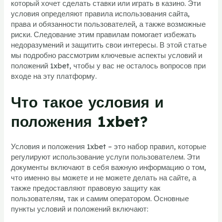
который хочет сделать ставки или играть в казино. Эти
условия определяют правила использования сайта,
права и обязанности пользователей, а также возможные
риски. Следование этим правилам помогает избежать
недоразумений и защитить свои интересы. В этой статье
мы подробно рассмотрим ключевые аспекты условий и
положений 1xbet, чтобы у вас не осталось вопросов при
входе на эту платформу.
Что такое условия и
положения 1xbet?
Условия и положения 1xbet – это набор правил, которые
регулируют использование услуги пользователем. Эти
документы включают в себя важную информацию о том,
что именно вы можете и не можете делать на сайте, а
также предоставляют правовую защиту как
пользователям, так и самим оператором. Основные
пункты условий и положений включают: