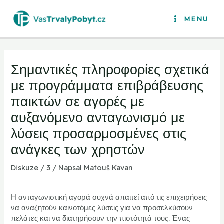
Přeskočit
MAIN
na
MENU
obsah
MENU
Post
navigation
Σημαντικές πληροφορίες σχετικά
με προγράμματα επιβράβευσης
παικτών σε αγορές με
αυξανόμενο ανταγωνισμό με
λύσεις προσαρμοσμένες στις
ανάγκες των χρηστών
Diskuze
/
3
/ Napsal
Matouš Kavan
Η ανταγωνιστική αγορά συχνά απαιτεί από τις επιχειρήσεις
να αναζητούν καινοτόμες λύσεις για να προσελκύσουν
πελάτες και να διατηρήσουν την πιστότητά τους. Ένας