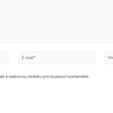
E-
We
mail*
strá
mail a webovou stránku pro budoucí komentáře.