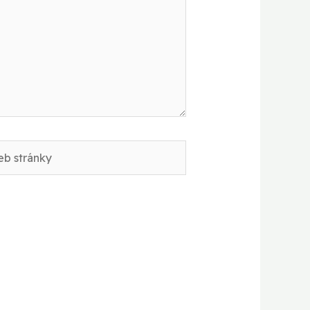
b
nky