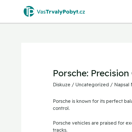
Přeskočit
na
obsah
Post
navigation
Porsche: Precision
Diskuze
/
Uncategorized
/ Napsal
Porsche is known for its perfect b
control.
Porsche vehicles are praised for e
tracks.